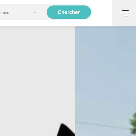
Chercher
gories