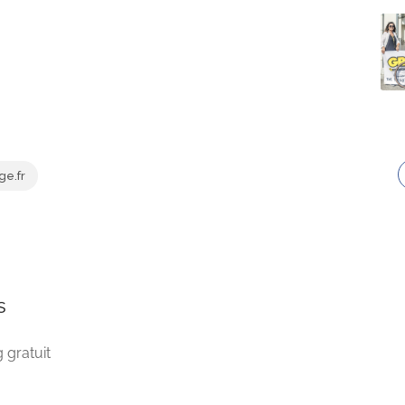
e.fr
s
 gratuit