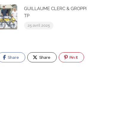
GUILLAUME CLERC & GROPPI
TP
25 avril 2025
Share
Share
Pin It