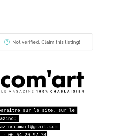
Not verified. Claim this listing!
paraitre sur le site, sur le 
azine: 

azinecomart@gmail.com 

 : 06 64 20 97 34