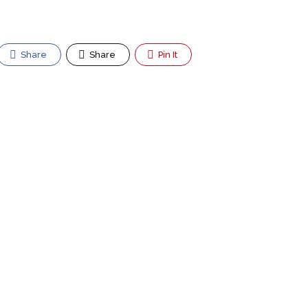
Share
Share
Pin It