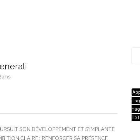
enerali
Bains
Ap
mag
mag
Tel
OURSUIT SON DÉVELOPPEMENT ET S’IMPLANTE
MBITION CLAIRE : RENFORCER SA PRÉSENCE