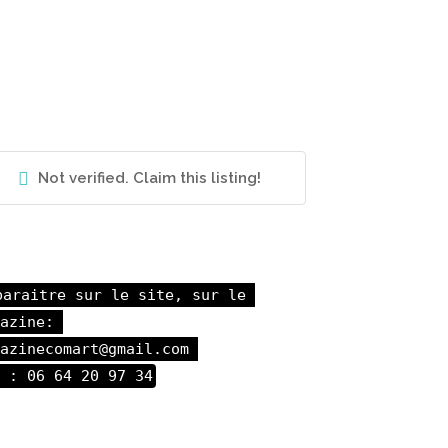
Not verified. Claim this listing!
paraitre sur le site, sur le 
azine: 

azinecomart@gmail.com 

 : 06 64 20 97 34