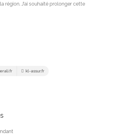
a région. J’ai souhaité prolonger cette
ali.fr
kl-assur.fr
s
endant