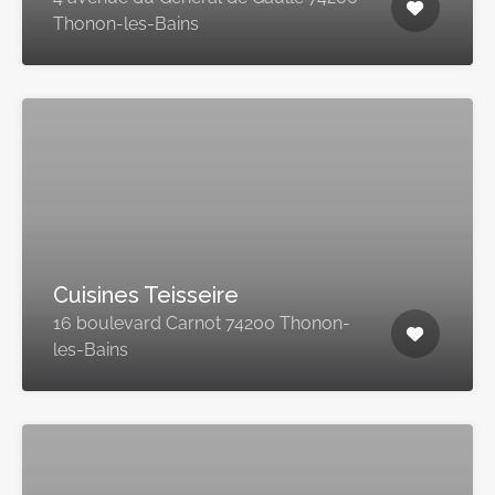
Thonon-les-Bains
Cuisines Teisseire
16 boulevard Carnot 74200 Thonon-
les-Bains