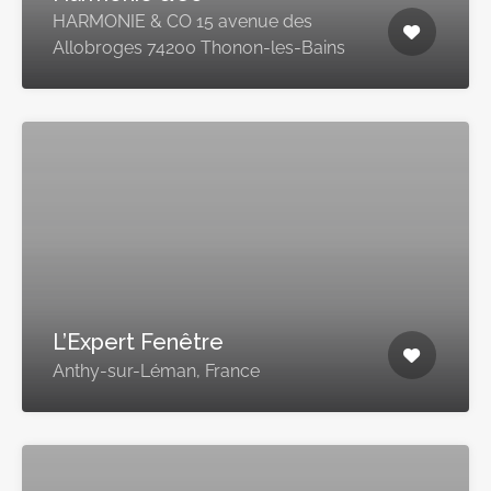
HARMONIE & CO 15 avenue des
Allobroges 74200 Thonon-les-Bains
L’Expert Fenêtre
Anthy-sur-Léman, France