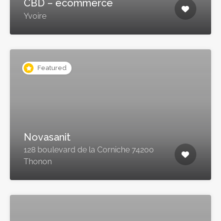
CBD – ecommerce
Yvoire
Featured
Novasanit
128 boulevard de la Corniche 74200
Thonon