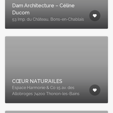
Dam Architecture – Céline
Ducom
53 Imp. du Château, Bons-en-Chablais
CŒUR NATUR’AILES
Espace Harmonie & Co 15 av. des
Allobroges 74200 Thonon-les-Bains