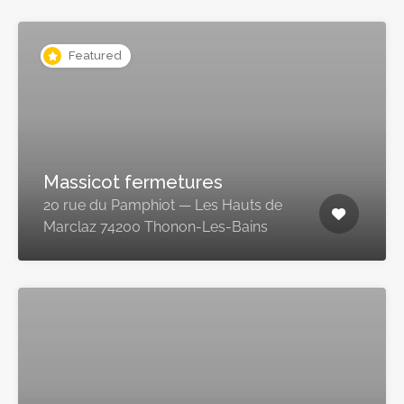
Featured
Massicot fermetures
20 rue du Pamphiot — Les Hauts de
Marclaz 74200 Thonon-Les-Bains