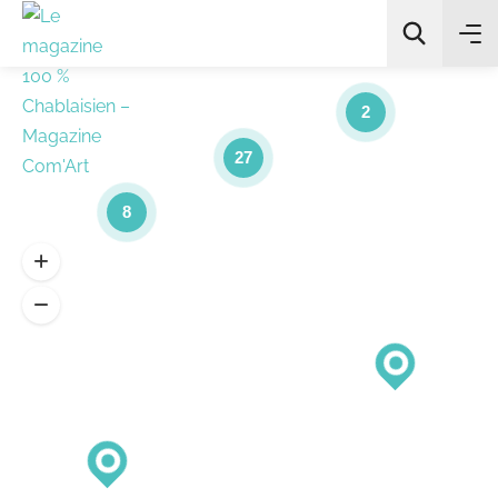
2
27
8