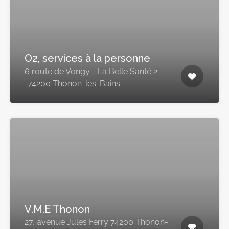
O2, services à la personne
6 route de Vongy - La Belle Santé 2
-74200 Thonon-les-Bains
V.M.E Thonon
27, avenue Jules Ferry 74200 Thonon-