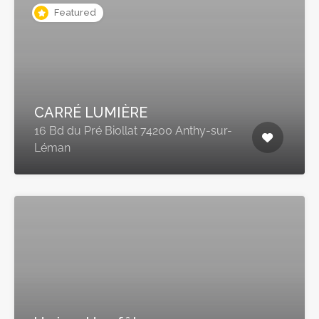
Featured
CARRÉ LUMIÈRE
16 Bd du Pré Biollat 74200 Anthy-sur-
Léman