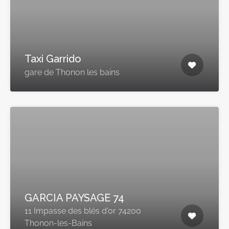
Taxi Garrido
gare de Thonon les bains
GARCIA PAYSAGE 74
11 Impasse des blés d'or 74200
Thonon-les-Bains