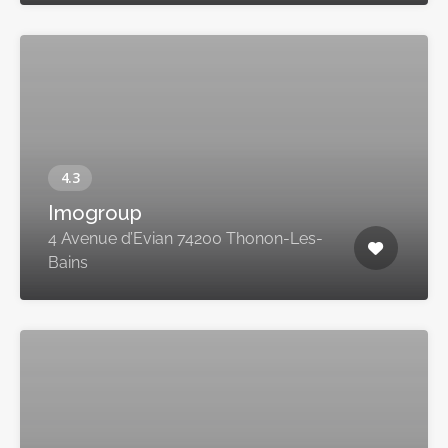
Imogroup
4 Avenue d’Evian 74200 Thonon-Les-
Bains