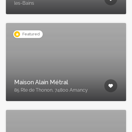
les-Bains
Featured
Maison Alain Métral
85 Rte de Thonon, 74800 Amancy