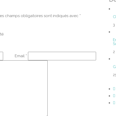
es champs obligatoires sont indiqués avec
*
C
3
ité
E
S
2
Email
*
G
2