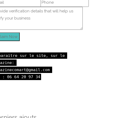
laim Now
paraitre sur le site, sur le 
azine: 

azinecomart@gmail.com 

 : 06 64 20 97 34
rniers ajouts