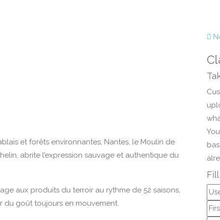
No
Cl
Tak
Cust
upl
wha
You
blais et forêts environnantes, Nantes, le Moulin de
bas
chelin, abrite l’expression sauvage et authentique du
alr
Fil
mmage aux produits du terroir au rythme de 52 saisons,
deur du goût toujours en mouvement.