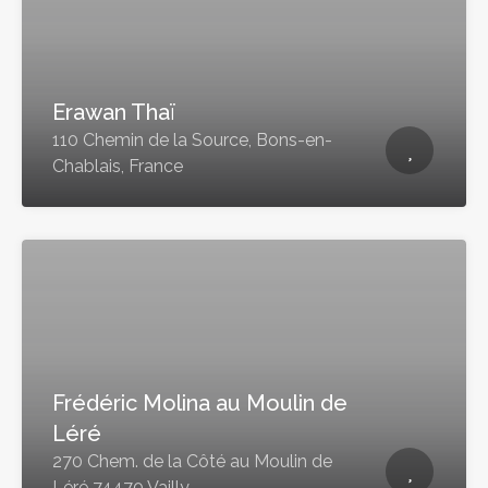
Erawan Thaï
110 Chemin de la Source, Bons-en-
Chablais, France
Frédéric Molina au Moulin de
Léré
270 Chem. de la Côté au Moulin de
Léré 74470 Vailly