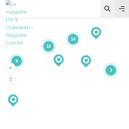
14
10
9
3