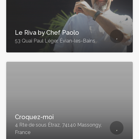
Le Riva by Chef Paolo
53 Quai Paul Léger, Évian-les-Bains
Croquez-moi
4 Rte de sous Étraz, 74140 Massongy,
France