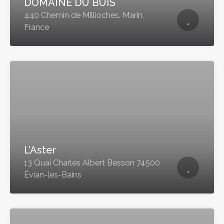
DOMAINE DU BUIS
440 Chemin de Millioches, Marin,
France
L’Aster
13 Quai Charles Albert Besson 74500
Évian-les-Bains