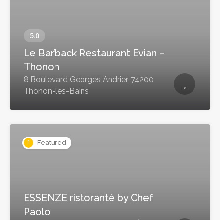
Le Bar’back Restaurant Evian –
Thonon
8 Boulevard Georges Andrier, 74200
Thonon-les-Bains
Featured
ESSENZE ristoranté by Chef
Paolo