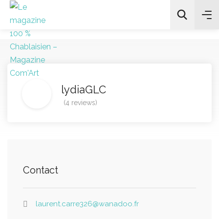
All Categories
lydiaGLC
(4 reviews)
Chercher
Contact
laurent.carre326@wanadoo.fr