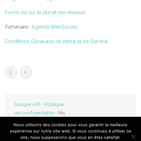
Inscris-toi sur le site et nos réseaux
Partenaire :
Agence WebSavoie
Conditions Générales de Vente et de Service
Google A.PI
-
Politique
de confidentialité
- Mis
en ligne par
Web-
Nous utilisons des cookies pour vous garantir la meilleure
Savoie.fr
expérience sur notre site web. Si vous continuez à utiliser ce
site, nous supposerons que vous en êtes satisfait.