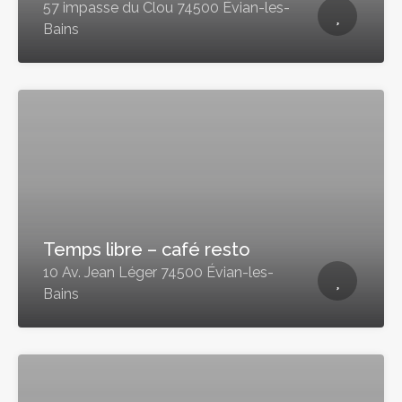
57 impasse du Clou 74500 Évian-les-
Bains
Temps libre – café resto
10 Av. Jean Léger 74500 Évian-les-
Bains